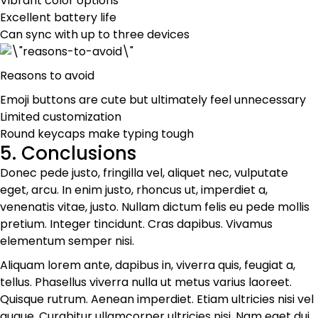
Vibrant color options
Excellent battery life
Can sync with up to three devices
Reasons to avoid
Emoji buttons are cute but ultimately feel unnecessary
Limited customization
Round keycaps make typing tough
5. Conclusions
Donec pede justo, fringilla vel, aliquet nec, vulputate
eget, arcu. In enim justo, rhoncus ut, imperdiet a,
venenatis vitae, justo. Nullam dictum felis eu pede mollis
pretium. Integer tincidunt. Cras dapibus. Vivamus
elementum semper nisi.
Aliquam lorem ante, dapibus in, viverra quis, feugiat a,
tellus. Phasellus viverra nulla ut metus varius laoreet.
Quisque rutrum. Aenean imperdiet. Etiam ultricies nisi vel
augue. Curabitur ullamcorper ultricies nisi. Nam eget dui.